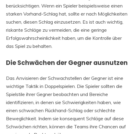
berücksichtigen. Wenn ein Spieler beispielsweise einen
starken Vorhand-Schlag hat, sollte er nach Möglichkeiten
suchen, diesen Schlag einzusetzen. Es ist auch wichtig,
riskante Schläge zu vermeiden, die eine geringe
Erfolgswahrscheinlichkeit haben, um die Kontrolle über
das Spiel zu behalten.
Die Schwächen der Gegner ausnutzen
Das Anvisieren der Schwachstellen der Gegner ist eine
wichtige Taktik in Doppelspielen. Die Spieler sollten die
Spielstile ihrer Gegner beobachten und Bereiche
identifizieren, in denen sie Schwierigkeiten haben, wie
einen schwachen Rückhand-Schlag oder schlechte
Beweglichkeit. Indem sie konsequent Schläge auf diese
Schwächen richten, können die Teams ihre Chancen auf