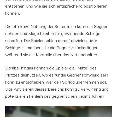
entstehen, und wie sie sich entsprechend positionieren
können.
Die effektive Nutzung der Seitenlinien kann die Gegner
dehnen und Möglichkeiten für gewinnende Schläge
schaffen. Die Spieler sollten darauf abzielen, tiefe
Schläge zu machen, die die Gegner zurückdrängen,
während sie die Kontrolle über das Netz behalten.
Darüber hinaus können die Spieler die “Mitte” des
Platzes ausnutzen, wo es für die Gegner schwierig sein
kann zu entscheiden, wer den Schlag übernehmen soll.
Das Anvisieren dieses Bereichs kann zu Verwirrung und
potenziellen Fehlern des gegnerischen Teams führen.