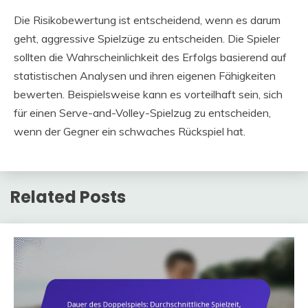
Die Risikobewertung ist entscheidend, wenn es darum
geht, aggressive Spielzüge zu entscheiden. Die Spieler
sollten die Wahrscheinlichkeit des Erfolgs basierend auf
statistischen Analysen und ihren eigenen Fähigkeiten
bewerten. Beispielsweise kann es vorteilhaft sein, sich
für einen Serve-and-Volley-Spielzug zu entscheiden,
wenn der Gegner ein schwaches Rückspiel hat.
Related Posts