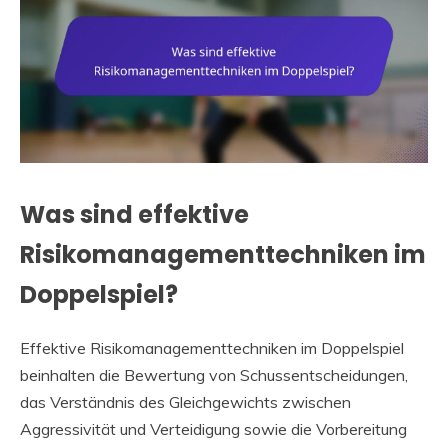
Was sind effektive
Risikomanagementtechniken im
Doppelspiel?
Effektive Risikomanagementtechniken im Doppelspiel
beinhalten die Bewertung von Schussentscheidungen,
das Verständnis des Gleichgewichts zwischen
Aggressivität und Verteidigung sowie die Vorbereitung