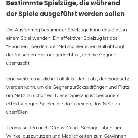
Bestimmte Spielzüge, die während
der Spiele ausgeführt werden sollen
Die Ausführung bestimmter Spielzüge kann das Blatt in
einem Spiel wenden. Ein effektiver Spielzug ist das
“Poachen”, bei dem der Netzspieler einen Ball abfängt,
der für seinen Partner gedacht ist, und die Gegner
überrascht.
Eine weitere nützliche Taktik ist der “Lob”, der eingesetzt
werden kann, um die Gegner zurückzudrängen und Platz
am Netz zu schaffen. Dieser Spielzug ist besonders
effektiv gegen Spieler, die dazu neigen, das Netz zu
überfüllen.
Teams sollten auch “Cross-Court-Schläge” üben, um
Winkel auszunutzen und Möglichkeiten zum Gewinnen