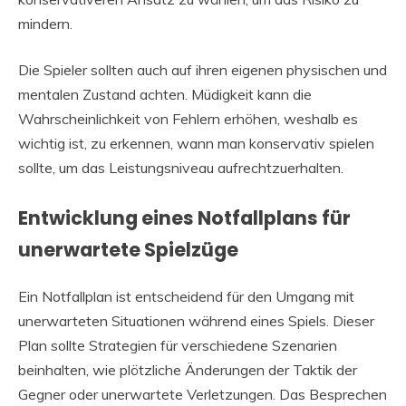
mindern.
Die Spieler sollten auch auf ihren eigenen physischen und
mentalen Zustand achten. Müdigkeit kann die
Wahrscheinlichkeit von Fehlern erhöhen, weshalb es
wichtig ist, zu erkennen, wann man konservativ spielen
sollte, um das Leistungsniveau aufrechtzuerhalten.
Entwicklung eines Notfallplans für
unerwartete Spielzüge
Ein Notfallplan ist entscheidend für den Umgang mit
unerwarteten Situationen während eines Spiels. Dieser
Plan sollte Strategien für verschiedene Szenarien
beinhalten, wie plötzliche Änderungen der Taktik der
Gegner oder unerwartete Verletzungen. Das Besprechen