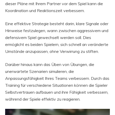
dieser Pläne mit Ihrem Partner vor dem Spiel kann die
Koordination und Reaktionszeit verbessern.
Eine effektive Strategie besteht darin, klare Signale oder
Hinweise festzulegen, wann zwischen aggressivem und
defensivem Spiel gewechselt werden soll. Dies
ermöglicht es beiden Spielern, sich schnell an veränderte
Umstände anzupassen, ohne Verwirrung zu stiften.
Darüber hinaus kann das Üben von Übungen, die
unerwartete Szenarien simulieren, die
Anpassungsfähigkeit Ihres Teams verbessern. Durch das
Training für verschiedene Situationen können die Spieler
Selbstvertrauen aufbauen und ihre Fähigkeit verbessern,
während der Spiele effektiv zu reagieren.