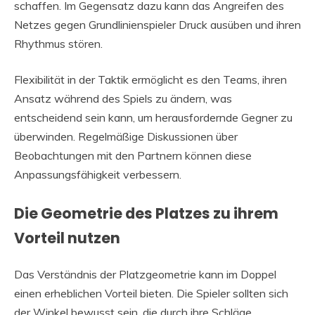
schaffen. Im Gegensatz dazu kann das Angreifen des
Netzes gegen Grundlinienspieler Druck ausüben und ihren
Rhythmus stören.
Flexibilität in der Taktik ermöglicht es den Teams, ihren
Ansatz während des Spiels zu ändern, was
entscheidend sein kann, um herausfordernde Gegner zu
überwinden. Regelmäßige Diskussionen über
Beobachtungen mit den Partnern können diese
Anpassungsfähigkeit verbessern.
Die Geometrie des Platzes zu ihrem
Vorteil nutzen
Das Verständnis der Platzgeometrie kann im Doppel
einen erheblichen Vorteil bieten. Die Spieler sollten sich
der Winkel bewusst sein, die durch ihre Schläge