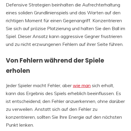
Defensive Strategien beinhalten die Aufrechterhaltung
eines soliden Grundlinienspiels und das Warten auf den
richtigen Moment für einen Gegenangriff. Konzentrieren
Sie sich auf präzise Platzierung und halten Sie den Ball im
Spiel. Dieser Ansatz kann aggressive Gegner frustrieren
und zu nicht erzwungenen Fehlern auf ihrer Seite führen.
Von Fehlern während der Spiele
erholen
Jeder Spieler macht Fehler, aber
wie man
sich erholt,
kann das Ergebnis des Spiels erheblich beeinflussen. Es
ist entscheidend, den Fehler anzuerkennen, ohne darüber
zu verweilen. Anstatt sich auf den Fehler zu
konzentrieren, sollten Sie Ihre Energie auf den nächsten
Punkt lenken.