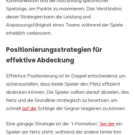
Kommunikation und die Ausführung spezifischer
Spielzüge, um Punkte zu maximieren. Das Verständnis
dieser Strategien kann die Leistung und
Anpassungsfähigkeit eines Teams während der Spiele
erheblich verbessern.
Positionierungsstrategien für
effektive Abdeckung
Effektive Positionierung ist im Doppel entscheidend, um
sicherzustellen, dass beide Spieler den Platz effizient
abdecken können. Die Spieler sollten darauf abzielen, das
Netz und die Grundlinie strategisch zu besetzen, um
schnell
auf die
Schläge der Gegner reagieren zu können.
Eine gängige Strategie ist die “I-Formation”,
bei der
ein
Spieler am Netz steht, während der andere hinter ihm