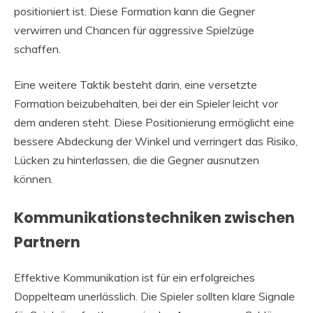
positioniert ist. Diese Formation kann die Gegner
verwirren und Chancen für aggressive Spielzüge
schaffen.
Eine weitere Taktik besteht darin, eine versetzte
Formation beizubehalten, bei der ein Spieler leicht vor
dem anderen steht. Diese Positionierung ermöglicht eine
bessere Abdeckung der Winkel und verringert das Risiko,
Lücken zu hinterlassen, die die Gegner ausnutzen
können.
Kommunikationstechniken zwischen
Partnern
Effektive Kommunikation ist für ein erfolgreiches
Doppelteam unerlässlich. Die Spieler sollten klare Signale