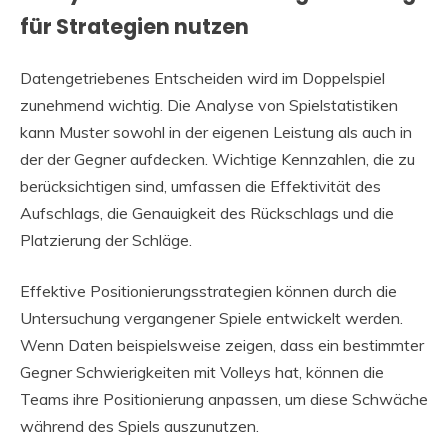
für Strategien nutzen
Datengetriebenes Entscheiden wird im Doppelspiel
zunehmend wichtig. Die Analyse von Spielstatistiken
kann Muster sowohl in der eigenen Leistung als auch in
der der Gegner aufdecken. Wichtige Kennzahlen, die zu
berücksichtigen sind, umfassen die Effektivität des
Aufschlags, die Genauigkeit des Rückschlags und die
Platzierung der Schläge.
Effektive Positionierungsstrategien können durch die
Untersuchung vergangener Spiele entwickelt werden.
Wenn Daten beispielsweise zeigen, dass ein bestimmter
Gegner Schwierigkeiten mit Volleys hat, können die
Teams ihre Positionierung anpassen, um diese Schwäche
während des Spiels auszunutzen.