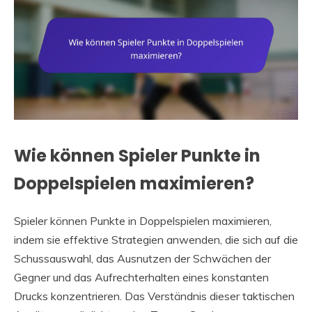
Wie können Spieler Punkte in
Doppelspielen maximieren?
Spieler können Punkte in Doppelspielen maximieren,
indem sie effektive Strategien anwenden, die sich auf die
Schussauswahl, das Ausnutzen der Schwächen der
Gegner und das Aufrechterhalten eines konstanten
Drucks konzentrieren. Das Verständnis dieser taktischen