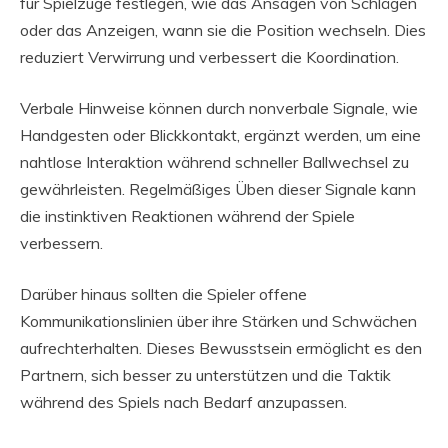
für Spielzüge festlegen, wie das Ansagen von Schlägen
oder das Anzeigen, wann sie die Position wechseln. Dies
reduziert Verwirrung und verbessert die Koordination.
Verbale Hinweise können durch nonverbale Signale, wie
Handgesten oder Blickkontakt, ergänzt werden, um eine
nahtlose Interaktion während schneller Ballwechsel zu
gewährleisten. Regelmäßiges Üben dieser Signale kann
die instinktiven Reaktionen während der Spiele
verbessern.
Darüber hinaus sollten die Spieler offene
Kommunikationslinien über ihre Stärken und Schwächen
aufrechterhalten. Dieses Bewusstsein ermöglicht es den
Partnern, sich besser zu unterstützen und die Taktik
während des Spiels nach Bedarf anzupassen.