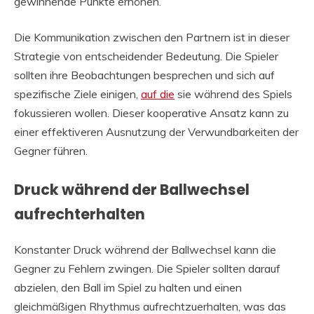
gewinnende Punkte erhöhen.
Die Kommunikation zwischen den Partnern ist in dieser
Strategie von entscheidender Bedeutung. Die Spieler
sollten ihre Beobachtungen besprechen und sich auf
spezifische Ziele einigen,
auf die
sie während des Spiels
fokussieren wollen. Dieser kooperative Ansatz kann zu
einer effektiveren Ausnutzung der Verwundbarkeiten der
Gegner führen.
Druck während der Ballwechsel
aufrechterhalten
Konstanter Druck während der Ballwechsel kann die
Gegner zu Fehlern zwingen. Die Spieler sollten darauf
abzielen, den Ball im Spiel zu halten und einen
gleichmäßigen Rhythmus aufrechtzuerhalten, was das