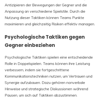
Antizipieren der Bewegungen der Gegner und die
Anpassung an verschiedene Spielstile. Durch die
Nutzung dieser Taktiken können Teams Punkte
maximieren und gleichzeitig Risiken effektiv managen.
Psychologische Taktiken gegen
Gegner einbeziehen
Psychologische Taktiken spielen eine entscheidende
Rolle in Doppelspielen. Teams können ihre Leistung
verbessern, indem sie fortgeschrittene
Kommunikationstechniken nutzen, um Vertrauen und
Synergie aufzubauen. Dazu gehören nonverbale
Hinweise und strategische Diskussionen während
Pausen, um sich auf Taktiken abzustimmen.