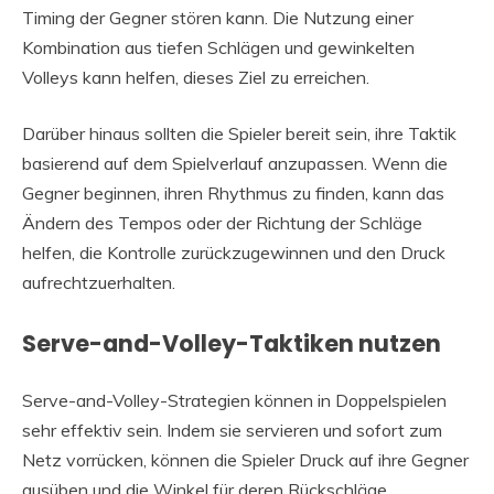
Timing der Gegner stören kann. Die Nutzung einer
Kombination aus tiefen Schlägen und gewinkelten
Volleys kann helfen, dieses Ziel zu erreichen.
Darüber hinaus sollten die Spieler bereit sein, ihre Taktik
basierend auf dem Spielverlauf anzupassen. Wenn die
Gegner beginnen, ihren Rhythmus zu finden, kann das
Ändern des Tempos oder der Richtung der Schläge
helfen, die Kontrolle zurückzugewinnen und den Druck
aufrechtzuerhalten.
Serve-and-Volley-Taktiken nutzen
Serve-and-Volley-Strategien können in Doppelspielen
sehr effektiv sein. Indem sie servieren und sofort zum
Netz vorrücken, können die Spieler Druck auf ihre Gegner
ausüben und die Winkel für deren Rückschläge