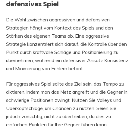
defensives Spiel
Die Wahl zwischen aggressiven und defensiven
Strategien hängt vom Kontext des Spiels und den
Stärken des eigenen Teams ab. Eine aggressive
Strategie konzentriert sich darauf, die Kontrolle über den
Punkt durch kraftvolle Schläge und Positionierung zu
übernehmen, während ein defensiver Ansatz Konsistenz
und Minimierung von Fehlern betont.
Für aggressives Spiel sollte das Ziel sein, das Tempo zu
diktieren, indem man das Netz angreift und die Gegner in
schwierige Positionen zwingt. Nutzen Sie Volleys und
Überkopfschläge, um Chancen zu nutzen. Seien Sie
jedoch vorsichtig, nicht zu übertreiben, da dies zu
einfachen Punkten für Ihre Gegner führen kann.