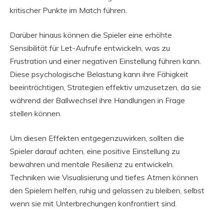
kritischer Punkte im Match führen.
Darüber hinaus können die Spieler eine erhöhte
Sensibilität für Let-Aufrufe entwickeln, was zu
Frustration und einer negativen Einstellung führen kann.
Diese psychologische Belastung kann ihre Fähigkeit
beeinträchtigen, Strategien effektiv umzusetzen, da sie
während der Ballwechsel ihre Handlungen in Frage
stellen können.
Um diesen Effekten entgegenzuwirken, sollten die
Spieler darauf achten, eine positive Einstellung zu
bewahren und mentale Resilienz zu entwickeln.
Techniken wie Visualisierung und tiefes Atmen können
den Spielern helfen, ruhig und gelassen zu bleiben, selbst
wenn sie mit Unterbrechungen konfrontiert sind.