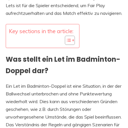
Lets ist für die Spieler entscheidend, um Fair Play
aufrechtzuerhalten und das Match effektiv zu navigieren.
Key sections in the article:
Was stellt ein Let im Badminton-
Doppel dar?
Ein Let im Badminton-Doppel ist eine Situation, in der der
Ballwechsel unterbrochen und ohne Punktewertung
wiederholt wird. Dies kann aus verschiedenen Gründen
geschehen, wie z.B. durch Störungen oder
unvorhergesehene Umstände, die das Spiel beeinflussen.
Das Verständnis der Regeln und gängigen Szenarien für