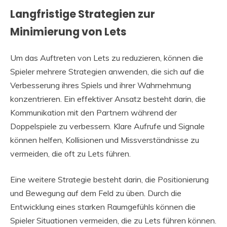
Langfristige Strategien zur
Minimierung von Lets
Um das Auftreten von Lets zu reduzieren, können die
Spieler mehrere Strategien anwenden, die sich auf die
Verbesserung ihres Spiels und ihrer Wahrnehmung
konzentrieren. Ein effektiver Ansatz besteht darin, die
Kommunikation mit den Partnern während der
Doppelspiele zu verbessern. Klare Aufrufe und Signale
können helfen, Kollisionen und Missverständnisse zu
vermeiden, die oft zu Lets führen.
Eine weitere Strategie besteht darin, die Positionierung
und Bewegung auf dem Feld zu üben. Durch die
Entwicklung eines starken Raumgefühls können die
Spieler Situationen vermeiden, die zu Lets führen können.