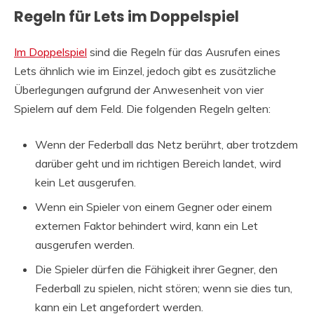
Regeln für Lets im Doppelspiel
Im Doppelspiel
sind die Regeln für das Ausrufen eines
Lets ähnlich wie im Einzel, jedoch gibt es zusätzliche
Überlegungen aufgrund der Anwesenheit von vier
Spielern auf dem Feld. Die folgenden Regeln gelten:
Wenn der Federball das Netz berührt, aber trotzdem
darüber geht und im richtigen Bereich landet, wird
kein Let ausgerufen.
Wenn ein Spieler von einem Gegner oder einem
externen Faktor behindert wird, kann ein Let
ausgerufen werden.
Die Spieler dürfen die Fähigkeit ihrer Gegner, den
Federball zu spielen, nicht stören; wenn sie dies tun,
kann ein Let angefordert werden.