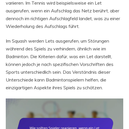
variieren. Im Tennis wird beispielsweise ein Let
ausgerufen, wenn ein Aufschlag das Netz berührt, aber
dennoch im richtigen Aufschlagfeld landet, was zu einer
Wiederholung des Aufschlags führt.
Im Squash werden Lets ausgerufen, um Störungen
während des Spiels zu verhindern, ähnlich wie im
Badminton. Die Kriterien dafür, was ein Let darstellt,
können jedoch je nach spezifischen Vorschriften des
Sports unterschiedlich sein. Das Verständnis dieser
Unterschiede kann Badmintonspielern helfen, die
einzigartigen Aspekte ihres Spiels zu schätzen.