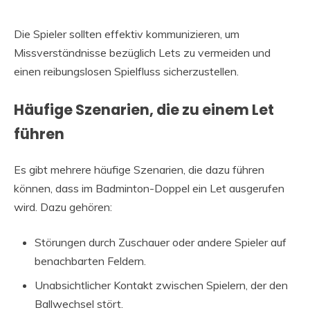
Die Spieler sollten effektiv kommunizieren, um
Missverständnisse bezüglich Lets zu vermeiden und
einen reibungslosen Spielfluss sicherzustellen.
Häufige Szenarien, die zu einem Let
führen
Es gibt mehrere häufige Szenarien, die dazu führen
können, dass im Badminton-Doppel ein Let ausgerufen
wird. Dazu gehören:
Störungen durch Zuschauer oder andere Spieler auf
benachbarten Feldern.
Unabsichtlicher Kontakt zwischen Spielern, der den
Ballwechsel stört.