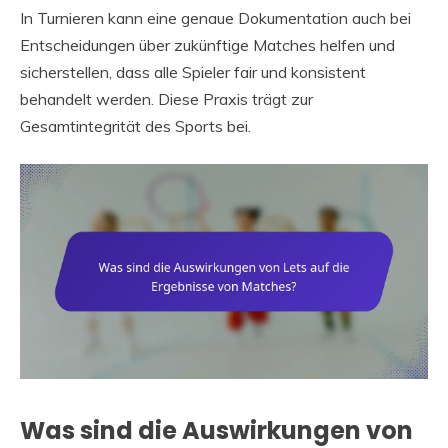
In Turnieren kann eine genaue Dokumentation auch bei
Entscheidungen über zukünftige Matches helfen und
sicherstellen, dass alle Spieler fair und konsistent
behandelt werden. Diese Praxis trägt zur
Gesamtintegrität des Sports bei.
Was sind die Auswirkungen von