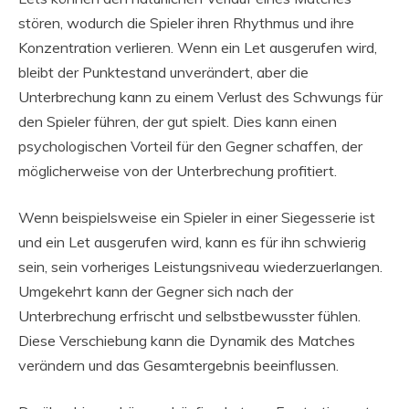
stören, wodurch die Spieler ihren Rhythmus und ihre
Konzentration verlieren. Wenn ein Let ausgerufen wird,
bleibt der Punktestand unverändert, aber die
Unterbrechung kann zu einem Verlust des Schwungs für
den Spieler führen, der gut spielt. Dies kann einen
psychologischen Vorteil für den Gegner schaffen, der
möglicherweise von der Unterbrechung profitiert.
Wenn beispielsweise ein Spieler in einer Siegesserie ist
und ein Let ausgerufen wird, kann es für ihn schwierig
sein, sein vorheriges Leistungsniveau wiederzuerlangen.
Umgekehrt kann der Gegner sich nach der
Unterbrechung erfrischt und selbstbewusster fühlen.
Diese Verschiebung kann die Dynamik des Matches
verändern und das Gesamtergebnis beeinflussen.