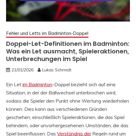
Fehler und Letts im Badminton-Doppel
Doppel-Let-Definitionen im Badminton:
Was ein Let ausmacht, Spieleraktionen,
Unterbrechungen im Spiel
21/01/2026
Lukas Schmidt
Ein Let
im Badminton
-Doppel bezieht sich auf eine
Situation, in der der Ballwechsel unterbrochen wird,
sodass die Spieler den Punkt ohne Wertung wiederholen
können. Dies kann aus verschiedenen Gründen
geschehen, einschließlich Spieleraktionen, die das Spiel
behindern, oder unvorhergesehenen Umständen, die das
Spiel beeinflussen. Das
Verständnis der
Regeln rund um