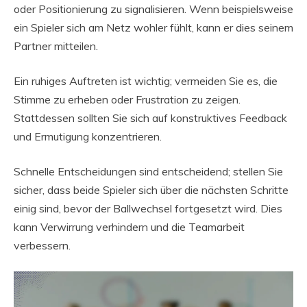
oder Positionierung zu signalisieren. Wenn beispielsweise
ein Spieler sich am Netz wohler fühlt, kann er dies seinem
Partner mitteilen.
Ein ruhiges Auftreten ist wichtig; vermeiden Sie es, die
Stimme zu erheben oder Frustration zu zeigen.
Stattdessen sollten Sie sich auf konstruktives Feedback
und Ermutigung konzentrieren.
Schnelle Entscheidungen sind entscheidend; stellen Sie
sicher, dass beide Spieler sich über die nächsten Schritte
einig sind, bevor der Ballwechsel fortgesetzt wird. Dies
kann Verwirrung verhindern und die Teamarbeit
verbessern.