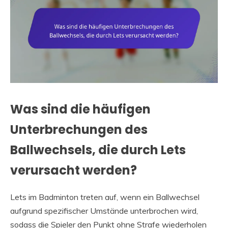
Was sind die häufigen
Unterbrechungen des
Ballwechsels, die durch Lets
verursacht werden?
Lets im Badminton treten auf, wenn ein Ballwechsel
aufgrund spezifischer Umstände unterbrochen wird,
sodass die Spieler den Punkt ohne Strafe wiederholen