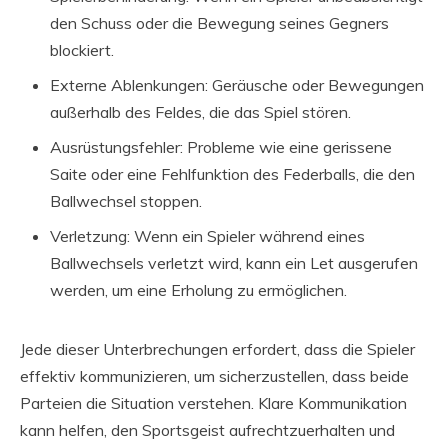
den Schuss oder die Bewegung seines Gegners
blockiert.
Externe Ablenkungen: Geräusche oder Bewegungen
außerhalb des Feldes, die das Spiel stören.
Ausrüstungsfehler: Probleme wie eine gerissene
Saite oder eine Fehlfunktion des Federballs, die den
Ballwechsel stoppen.
Verletzung: Wenn ein Spieler während eines
Ballwechsels verletzt wird, kann ein Let ausgerufen
werden, um eine Erholung zu ermöglichen.
Jede dieser Unterbrechungen erfordert, dass die Spieler
effektiv kommunizieren, um sicherzustellen, dass beide
Parteien die Situation verstehen. Klare Kommunikation
kann helfen, den Sportsgeist aufrechtzuerhalten und