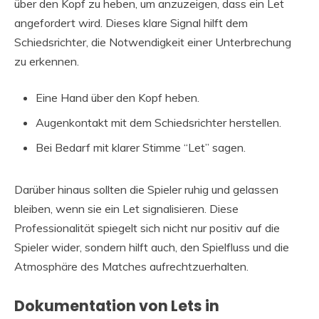
über den Kopf zu heben, um anzuzeigen, dass ein Let
angefordert wird. Dieses klare Signal hilft dem
Schiedsrichter, die Notwendigkeit einer Unterbrechung
zu erkennen.
Eine Hand über den Kopf heben.
Augenkontakt mit dem Schiedsrichter herstellen.
Bei Bedarf mit klarer Stimme “Let” sagen.
Darüber hinaus sollten die Spieler ruhig und gelassen
bleiben, wenn sie ein Let signalisieren. Diese
Professionalität spiegelt sich nicht nur positiv auf die
Spieler wider, sondern hilft auch, den Spielfluss und die
Atmosphäre des Matches aufrechtzuerhalten.
Dokumentation von Lets in