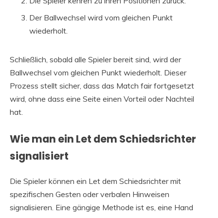
Die Spieler kehren zu ihren Positionen zurück.
Der Ballwechsel wird vom gleichen Punkt
wiederholt.
Schließlich, sobald alle Spieler bereit sind, wird der
Ballwechsel vom gleichen Punkt wiederholt. Dieser
Prozess stellt sicher, dass das Match fair fortgesetzt
wird, ohne dass eine Seite einen Vorteil oder Nachteil
hat.
Wie man ein Let dem Schiedsrichter
signalisiert
Die Spieler können ein Let dem Schiedsrichter mit
spezifischen Gesten oder verbalen Hinweisen
signalisieren. Eine gängige Methode ist es, eine Hand