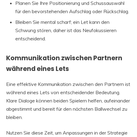
Planen Sie Ihre Positionierung und Schussauswahl
für den bevorstehenden Aufschlag oder Rückschlag.
Bleiben Sie mental scharf; ein Let kann den
Schwung stören, daher ist das Neufokussieren
entscheidend.
Kommunikation zwischen Partnern
während eines Lets
Eine effektive Kommunikation zwischen den Partnern ist
während eines Lets von entscheidender Bedeutung.
Klare Dialoge können beiden Spielern helfen, aufeinander
abgestimmt und bereit für den nächsten Ballwechsel zu
bleiben.
Nutzen Sie diese Zeit, um Anpassungen in der Strategie