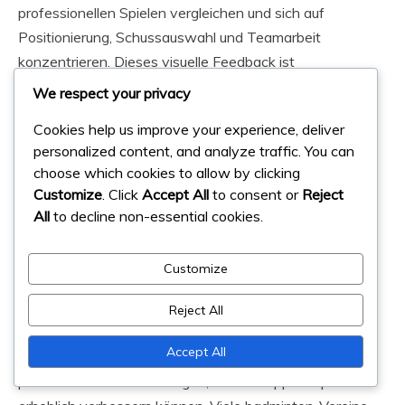
professionellen Spielen vergleichen und sich auf
Positionierung, Schussauswahl und Teamarbeit
konzentrieren. Dieses visuelle Feedback ist
entscheidend, um Muster zu erkennen und notwendige
We respect your privacy
Anpassungen vorzunehmen.
Cookies help us improve your experience, deliver
personalized content, and analyze traffic. You can
Erwägen Sie, Ihre aufgezeichneten Spiele mit Trainern
choose which cookies to allow by clicking
oder Kollegen zu teilen, um zusätzliches Feedback zu
Customize
. Click
Accept All
to consent or
Reject
erhalten und Ihren Lernprozess durch kollaborative
All
to decline non-essential cookies.
Analyse zu verbessern.
Customize
Lokale Coaching-Dienste und
Kliniken
Reject All
Accept All
Lokale Coaching-Dienste und Kliniken bieten
personalisierte Anweisungen, die Ihr Doppels Spiel